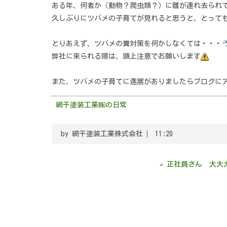
ある年、何者か（動物？爬虫類？）に雛が連れ去られ
久しぶりにツバメの子育てが見れると思うと、とって
とりあえず、ツバメの糞対策を何かしなくては・・・
弊社に来られる際は、頭上注意でお願いします
また、ツバメの子育てに進展がありましたらブログに
網干塗装工業㈱の日常
by
網干塗装工業株式会社
11:20
«
正社員さん 大大